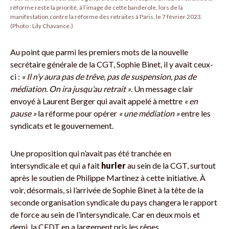
réforme reste la priorité, à l’image de cette banderole, lors de la
manifestation contre la réforme des retraites à Paris, le 7 février 2023.
(Photo : Lily Chavance.)
Au point que parmi les premiers mots de la nouvelle
secrétaire générale de la CGT, Sophie Binet, il y avait ceux-
ci :
« Il n’y aura pas de trêve, pas de suspension, pas de
médiation. On ira jusqu’au retrait »
. Un message clair
envoyé à Laurent Berger qui avait appelé à mettre
« en
pause »
la réforme pour opérer
« une médiation »
entre les
syndicats et le gouvernement.
Une proposition qui n’avait pas été tranchée en
intersyndicale et qui a fait
hurler
au sein de la CGT, surtout
après le soutien de Philippe Martinez à cette initiative. À
voir, désormais, si l’arrivée de Sophie Binet à la tête de la
seconde organisation syndicale du pays changera le rapport
de force au sein de l’intersyndicale. Car en deux mois et
demi, la CFDT en a largement pris les rênes.