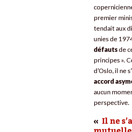
copernicienne
premier minis
tendait aux d
unies de 1974
défauts
de c
principes ». 
d’Oslo, il ne
accord asym
aucun moment,
perspective.
Il ne s
mutuelle