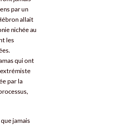
iens par un
Hébron allait
onie nichée au
nt les
ées.
amas qui ont
n extrémiste
e par la
processus,
s que jamais