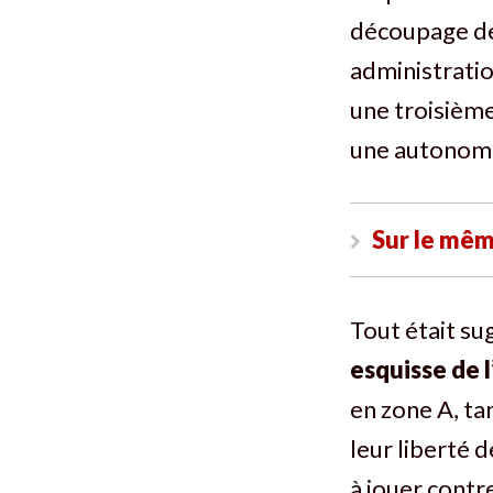
découpage d
administratio
une troisième
une autonomie
Sur le mêm
Tout était sug
esquisse de 
en zone A, ta
leur liberté d
à jouer contre