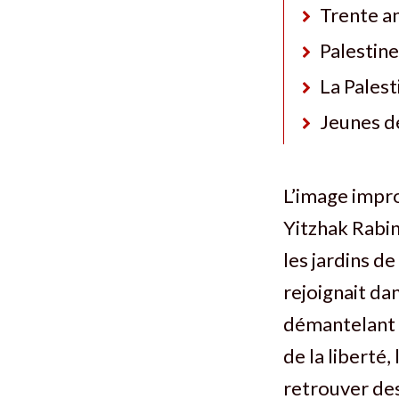
Trente an
Palestine
La Palest
Jeunes de
L’image impro
Yitzhak Rabin
les jardins d
rejoignait dan
démantelant l
de la liberté
retrouver des