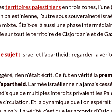
es
territoires palestiniens
en trois zones, l’une
n palestinienne, l’autre sous souveraineté israé
 mixte. Était-ce là aussi une phase intermédia
 sur tout le territoire de Cisjordanie et de Ga
e sujet :
Israël et l’apartheid : regarder la véri
géré, rien n’était écrit. Ce fut en vérité la
prem
l’apartheid
. L’armée israélienne n’a jamais cess
ndis que de multiples interdits privaient les Pal
e circulation. Et la dynamique que l’on espérait
 la paix. La vérité, c’est que les accords d’Oslo 