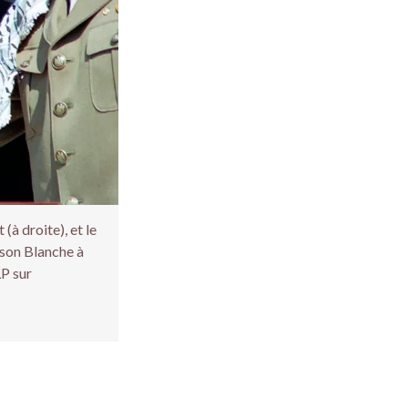
(à droite), et le
ison Blanche à
LP sur