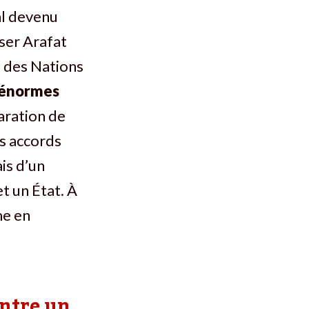
al devenu
sser Arafat
s des Nations
énormes
laration de
es accords
is d’un
t un État. À
me en
entre un