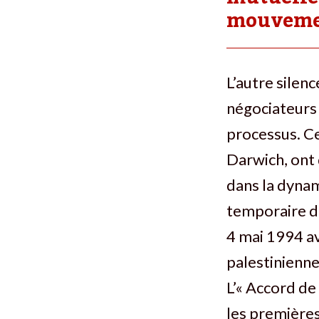
mouvement
L’autre silen
négociateurs 
processus. C
Darwich, ont 
dans la dynam
temporaire de
4 mai 1994 av
palestinienn
L’« Accord de
les premières