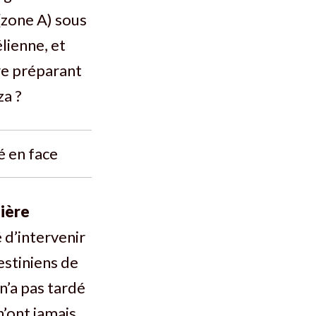
 (zone A) sous
lienne, et
ire préparant
za ?
té en face
ière
é d’intervenir
estiniens de
 n’a pas tardé
n’ont jamais