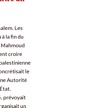
usalem. Les
s
à la fin du
en Mahmoud
ent croire
palestinienne
ncrétisait le
une Autorité
État.
, prévoyait
rganisait un