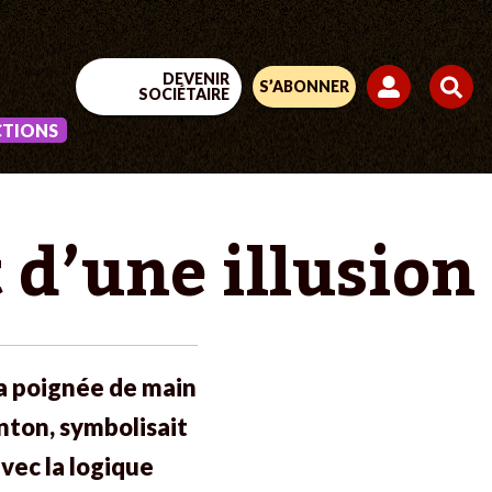
DEVENIR
S’ABONNER
SOCIÉTAIRE
CTIONS
 d’une illusion
la poignée de main
inton, symbolisait
vec la logique