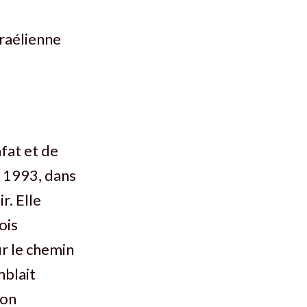
sraélienne
fat et de
e 1993, dans
r. Elle
ois
ur le chemin
mblait
ion