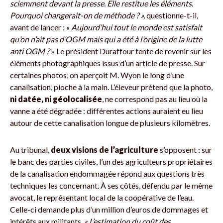
sciemment devant la presse. Elle restitue les éléments
.
Pourquoi changerait-on de méthode ? »,
questionne-t-il,
avant de lancer : «
Aujourd’hui tout le monde est satisfait
qu’on n’ait pas d’OGM mais qui a été à l’origine de la lutte
anti OGM ?
» Le président Duraffour tente de revenir sur les
éléments photographiques issus d’un article de presse. Sur
certaines photos, on aperçoit M. Wyon le long d’une
canalisation, pioche à la main. L’éleveur prétend que la photo,
ni datée, ni géolocalisée
, ne correspond pas au lieu où la
vanne a été dégradée : différentes actions auraient eu lieu
autour de cette canalisation longue de plusieurs kilomètres.
Au tribunal,
deux visions de l’agriculture
s’opposent : sur
le banc des parties civiles, l’un des agriculteurs propriétaires
de la canalisation endommagée répond aux questions très
techniques les concernant. À ses côtés, défendu par le même
avocat, le représentant local de la coopérative de l’eau.
Celle-ci demande plus d’un million d’euros de dommages et
intérêts aux militants.
« L’estimation du coût des