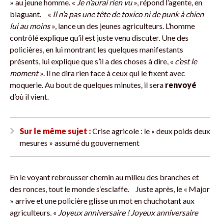
» au jeune homme. «
Je n’aurai rien vu
», répond l’agente, en
blaguant.
«
Il n’a pas une tête de toxico ni de punk à chien
lui au moins
», lance un des jeunes agriculteurs. L’homme
contrôlé explique qu’il est juste venu discuter. Une des
policières, en lui montrant les quelques manifestants
présents, lui explique que s’il a des choses à dire, «
c’est le
moment
». Il ne dira rien face à ceux qui le fixent avec
moquerie. Au bout de quelques minutes, il sera
renvoyé
d’où il vient.
Sur le même sujet :
Crise agricole : le « deux poids deux
mesures » assumé du gouvernement
En le voyant rebrousser chemin au milieu des branches et
des ronces, tout le monde s’esclaffe.
Juste après, le « Major
» arrive et une policière glisse un mot en chuchotant aux
agriculteurs. «
Joyeux anniversaire ! Joyeux anniversaire