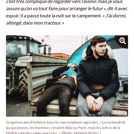
c’est très compliqué de regarder vers l’avenir, mais je vous
assure qu’on va tout faire pour arranger le futur
», dit-il avec
espoir. Il a passé toute la nuit sur le campement. «
J’ai dormi,
allongé, dans mon tracteur.
»
Greg et un ami d’enfance, tous les eux employés agricoles. « Ça ne tiendrait
qu’aux jeunes, les tracteurs seraient déjà sur Paris, mais les autres de la
FNSEA sont plus sages que nous. » (Photo : Maxime Sirvins.)