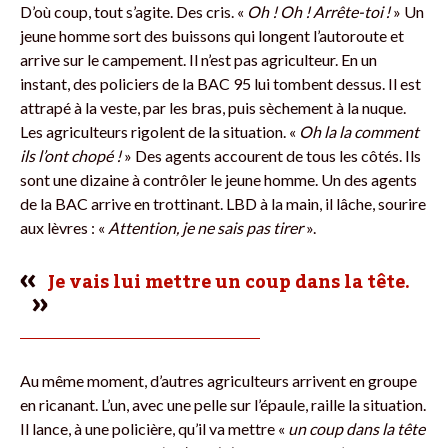
D’où
coup, tout s’agite. Des cris. «
Oh ! Oh ! Arrête-toi !
» Un
jeune homme sort des buissons qui longent l’autoroute et
arrive
sur le
campement. Il n’est pas agriculteur. En un
instant, des policiers de la BAC 95 lui tombent dessus. Il est
attrapé à la veste, par les bras, puis sèchement à la nuque.
Les agriculteurs rigolent de la situation. «
Oh
la la
comment
ils l’ont chopé !
» Des agents accourent de tous les côtés. Ils
sont une dizaine à contrôler le jeune homme. Un des agents
de la BAC arrive en trottinant. LBD à la main, il lâche, sourire
aux lèvres : «
Attention
, je ne sais pas tirer
».
Je vais lui mettre un coup dans la tête.
Au même moment, d’autres agriculteurs arrivent en groupe
en ricanant. L’un, avec une pelle sur l’épaule, raille la situation.
Il lance, à une policière, qu’il va mettre «
un coup dans la tête