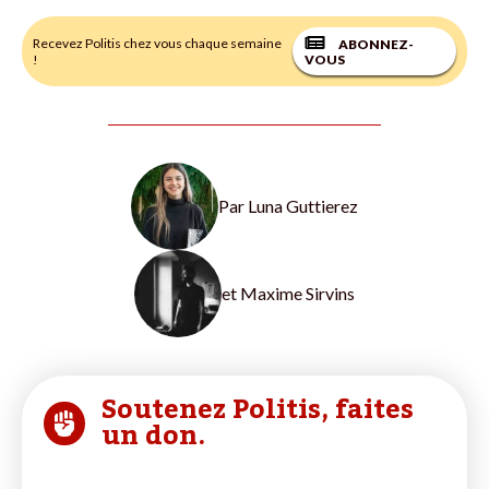
Recevez Politis chez vous chaque semaine
ABONNEZ-
!
VOUS
Par
Luna Guttierez
et
Maxime Sirvins
Soutenez Politis, faites
un don.