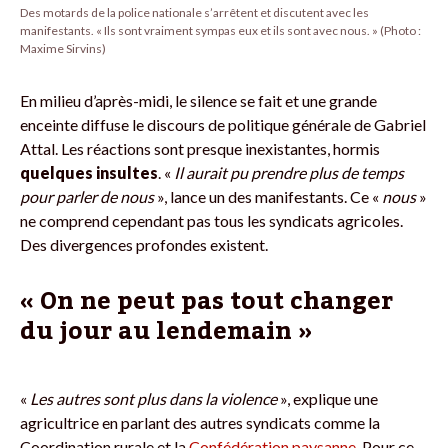
Des motards de la police nationale s’arrêtent et discutent avec les
manifestants. « Ils sont vraiment sympas eux et ils sont avec nous. » (Photo :
Maxime Sirvins)
En milieu d’après-midi, le silence se fait et une grande
enceinte diffuse le discours de politique générale de Gabriel
Attal. Les réactions sont presque inexistantes, hormis
quelques
insultes
. «
Il aurait pu prendre plus de temps
pour parler de nous
», lance un des manifestants. Ce «
nous
»
ne comprend cependant pas tous les syndicats agricoles.
Des divergences profondes existent.
« On ne peut pas tout changer
du jour au lendemain »
«
Les autres sont plus dans la violence
», explique une
agricultrice en parlant des autres syndicats comme la
Coordination rurale et la
Confédération paysanne
. Pour ce