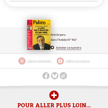
Article paru
dans l’hebdo N° 967
Acheter ce numéro
Libérer cet article !
L’offrir à un·e ami·e
POUR ALLER PLUS LOIN…