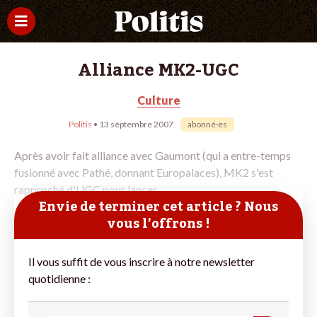
Alliance MK2-UGC
Culture
Politis
• 13 septembre 2007
abonné·es
Après avoir fait alliance avec Gaumont (qui a entre-temps
fusionné avec Pathé, donnant Europalaces), MK2 s'est
rapproché d'UGC pour lancer,
Envie de terminer cet article ? Nous
vous l’offrons !
Il vous suffit de vous inscrire à notre newsletter
quotidienne :