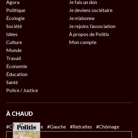
Agora
Je fais un don
Politique
Je deviens sociétaire
Écologie
Je m’abonne
Société
Je rejoins l’association
Idées
À propos de Politis
Culture
Mon compte
Monde
Travail
Économie
Éducation
Santé
Police / Justice
À CHAUD
#Climat
#Police
#Gauche
#Retraites
#Chômage