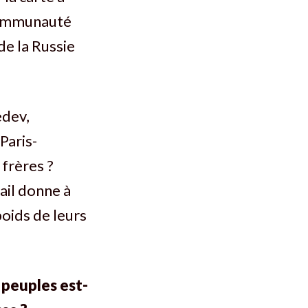
 communauté
de la Russie
edev,
Paris-
frères ?
ail donne à
poids de leurs
 peuples est-