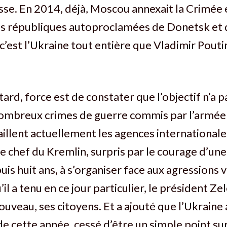
sse. En 2014, déjà, Moscou annexait la Crimée 
des républiques autoproclamées de Donetsk et
c’est l’Ukraine tout entière que Vladimir Pout
tard, force est de constater que l’objectif n’a p
nombreux crimes de guerre commis par l’armée 
aillent actuellement les agences international
le chef du Kremlin, surpris par le courage d’un
uis huit ans, à s’organiser face aux agressions 
’il a tenu en ce jour particulier, le président Z
 nouveau, ses citoyens. Et a ajouté que l’Ukraine 
de cette année, cessé d’être un simple point sur