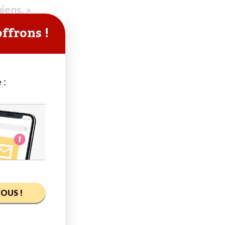
iens. »
offrons !
 :
OUS !