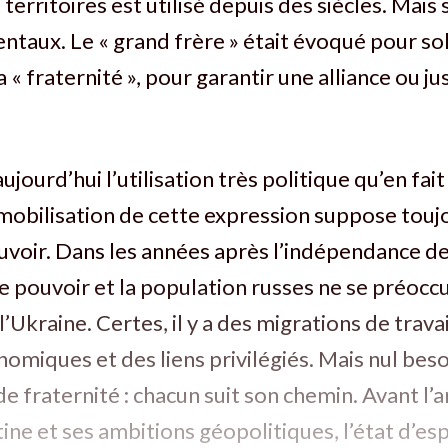
 territoires est utilisé depuis des siècles. Mais
ntaux. Le « grand frère » était évoqué pour soll
 « fraternité », pour garantir une alliance ou ju
jourd’hui l’utilisation très politique qu’en fai
mobilisation de cette expression suppose touj
uvoir. Dans les années après l’indépendance de
 le pouvoir et la population russes ne se préocc
Ukraine. Certes, il y a des migrations de travai
omiques et des liens privilégiés. Mais nul besoi
de fraternité : chacun suit son chemin. Avant l’a
ine et ses ambitions géopolitiques, l’état d’esp