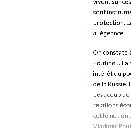
vivent sur ces
sont instrume
protection. La
allégeance.
On constate au
Poutine… La 
intérêt du po
de la Russie,
beaucoup de l’
relations écon
cette notion 
Vladimir Pout