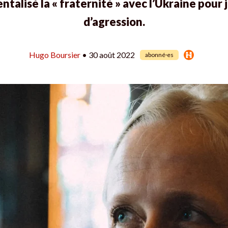
ntalisé la « fraternité » avec l’Ukraine pour j
d’agression.
Hugo Boursier
• 30 août 2022
abonné·es