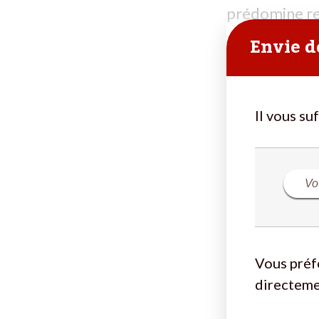
prédomine revi
Envie de
Il vous su
Vous préf
directeme