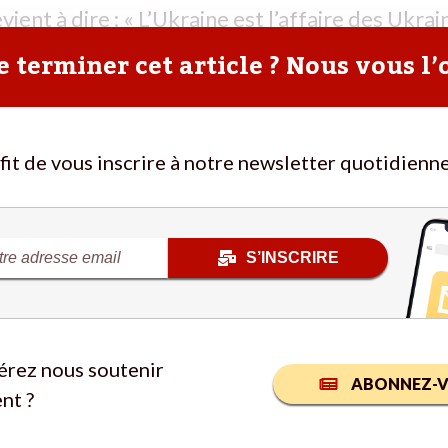
ent à dire : « L’Ukraine est l’affaire des Ukrain
 terminer cet article ? Nous vous l’
ffit de vous inscrire à notre newsletter quotidienne
S’INSCRIRE
érez nous soutenir
ABONNEZ-V
nt ?