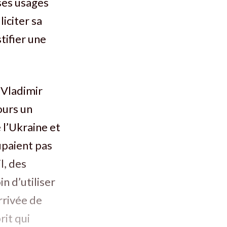
 ses usages
iciter sa
stifier une
t Vladimir
ours un
 l’Ukraine et
upaient pas
l, des
n d’utiliser
rrivée de
rit qui