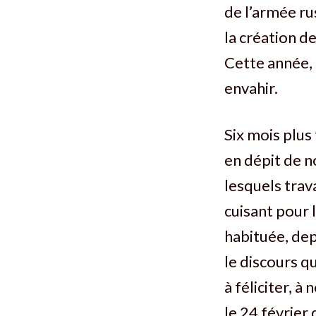
de l’armée ru
la création 
Cette année, 
envahir.
Six mois plus 
en dépit de 
lesquels trav
cuisant pour 
habituée, dep
le discours qu
à féliciter, à
le 24 février 