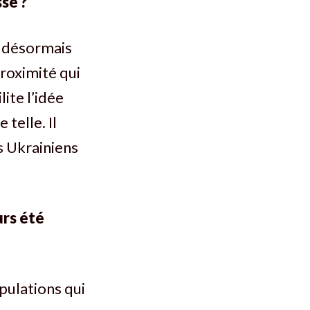
se ?
t désormais
proximité qui
lite l’idée
 telle. Il
es Ukrainiens
urs été
opulations qui