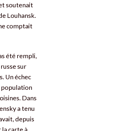
et soutenait
 de Louhansk.
ine comptait
as été rempli,
russe sur
es. Un échec
e population
voisines. Dans
elensky a tenu
avait, depuis
 la carte à