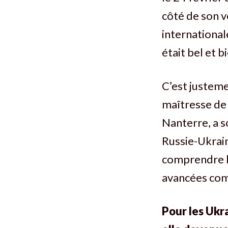
côté de son v
international
était bel et b
C’est justeme
maîtresse de 
Nanterre, a s
Russie-Ukrain
comprendre le
avancées com
Pour les Ukra