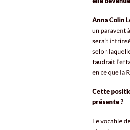
elle devenue
Anna Colin 
un paravent à
serait intrins
selon laquelle
faudrait l’ef
en ce que la R
Cette positio
présente ?
Le vocable de