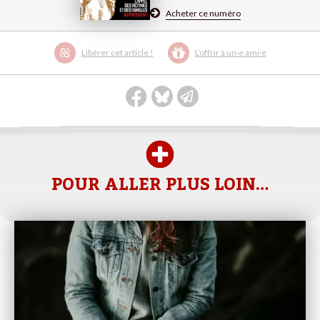
Acheter ce numéro
Libérer cet article !
L’offrir à un·e ami·e
POUR ALLER PLUS LOIN…