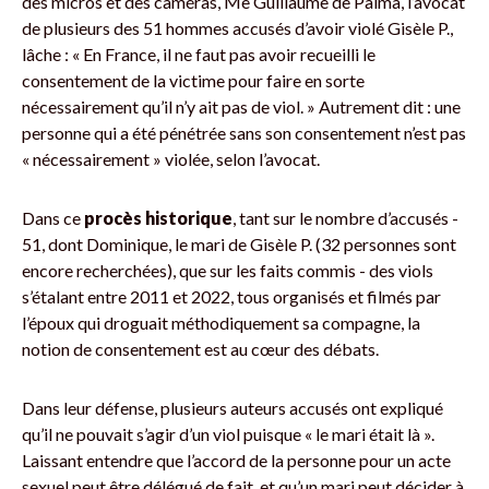
des micros et des caméras, Me Guillaume de Palma, l’avocat
de plusieurs des 51 hommes accusés d’avoir violé Gisèle P.,
lâche : « En France, il ne faut pas avoir recueilli le
consentement de la victime pour faire en sorte
nécessairement qu’il n’y ait pas de viol. » Autrement dit : une
personne qui a été pénétrée sans son consentement n’est pas
« nécessairement » violée, selon l’avocat.
Dans ce
procès historique
, tant sur le nombre d’accusés -
51, dont Dominique, le mari de Gisèle P. (32 personnes sont
encore recherchées), que sur les faits commis - des viols
s’étalant entre 2011 et 2022, tous organisés et filmés par
l’époux qui droguait méthodiquement sa compagne, la
notion de consentement est au cœur des débats.
Dans leur défense, plusieurs auteurs accusés ont expliqué
qu’il ne pouvait s’agir d’un viol puisque « le mari était là ».
Laissant entendre que l’accord de la personne pour un acte
sexuel peut être délégué de fait, et qu’un mari peut décider à