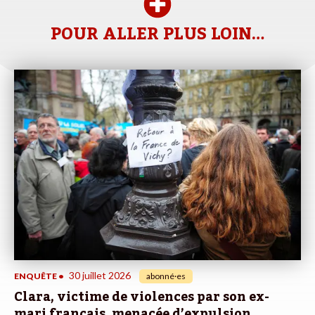
POUR ALLER PLUS LOIN…
30 juillet 2026
ENQUÊTE
•
abonné·es
Clara, victime de violences par son ex-
mari français, menacée d’expulsion