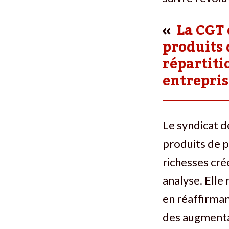
La CGT 
produits 
répartiti
entrepris
Le syndicat d
produits de p
richesses cré
analyse. Elle
en réaffirman
des augmentat