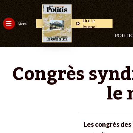
Lire le
Menu
journal
POLITI
Congrès syndi
le
Les congrès des 