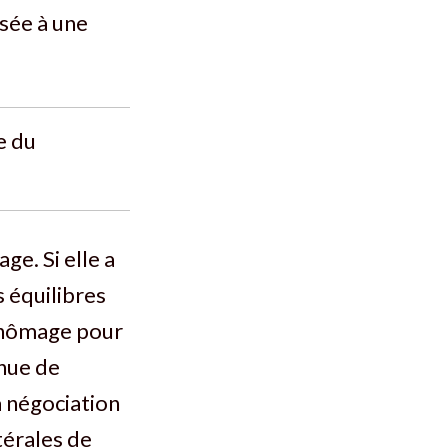
sée à une
e du
e. Si elle a
s équilibres
 chômage pour
inue de
a négociation
térales de