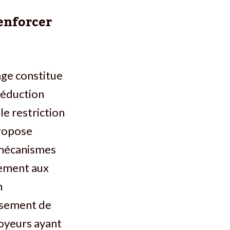
enforcer
age constitue
réduction
le restriction
propose
 mécanismes
vement aux
n
issement de
loyeurs ayant