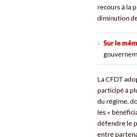
recours à la 
diminution d
Sur le mêm
gouvernem
La CFDT adopt
participé à p
du régime, do
les « bénéfic
défendre le p
entre partena