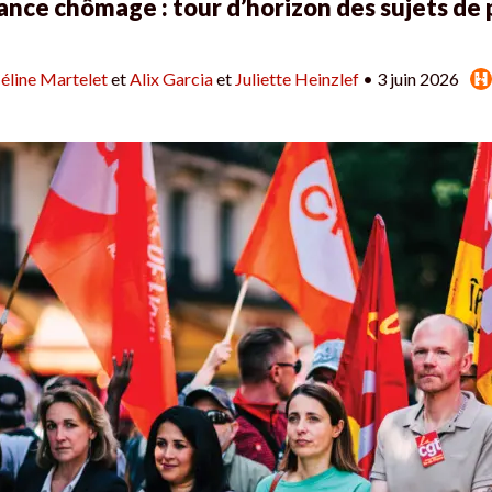
rance chômage : tour d’horizon des sujets de
éline Martelet
et
Alix Garcia
et
Juliette Heinzlef
• 3 juin 2026