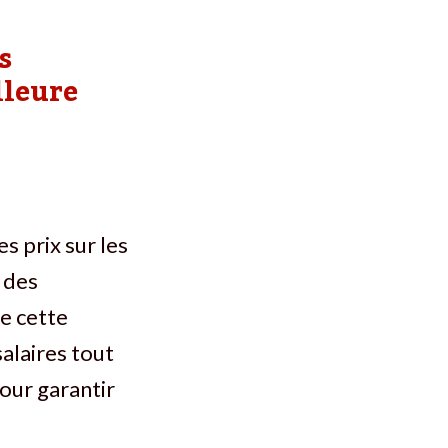
s
lleure
s prix sur les
 des
ge cette
salaires tout
our garantir