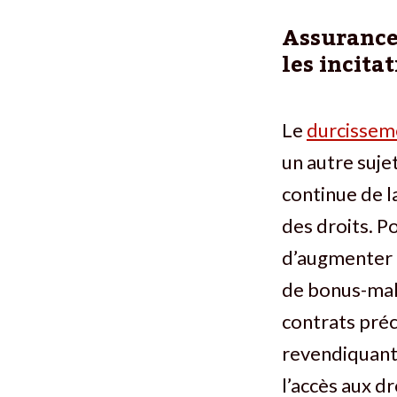
Assurance 
les incita
Le
durcissem
un autre suje
continue de l
des droits. P
d’augmenter l
de bonus-mal
contrats préc
revendiquant 
l’accès aux d