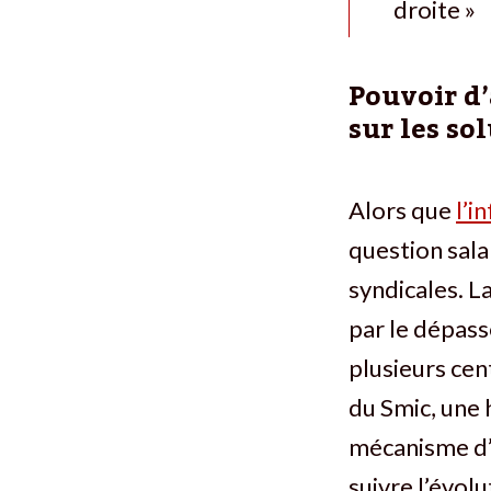
droite »
Pouvoir d’
sur les so
Alors que
l’i
question sala
syndicales. L
par le dépasse
plusieurs ce
du Smic, une 
mécanisme d’
suivre l’évolu