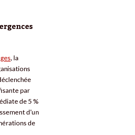
ivergences
ages
, la
ganisations
 déclenchée
fisante par
édiate de 5 %
lissement d’un
nérations de