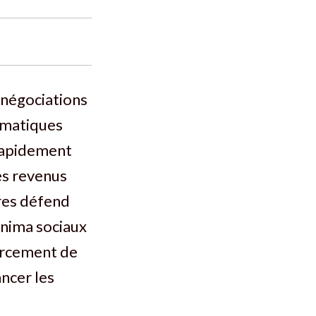
 négociations
omatiques
 rapidement
es revenus
ires défend
inima sociaux
forcement de
ancer les