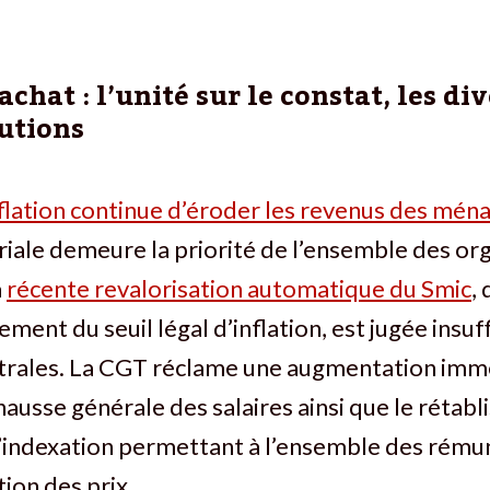
achat : l’unité sur le constat, les d
lutions
nflation continue d’éroder les revenus des mén
riale demeure la priorité de l’ensemble des or
a
récente revalorisation automatique du Smic
,
ment du seuil légal d’inflation, est jugée insuf
ntrales. La CGT réclame une augmentation imm
hausse générale des salaires ainsi que le rétab
indexation permettant à l’ensemble des rému
tion des prix.