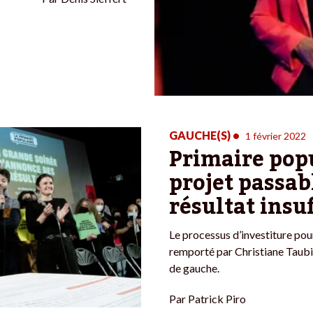
GAUCHE(S)
•
1 février 2022
Primaire popu
projet passab
résultat insu
Le processus d’investiture pour
remporté par Christiane Taubira
de gauche.
Par
Patrick Piro