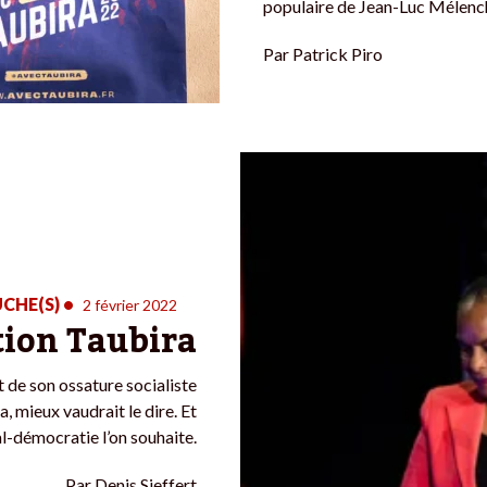
populaire de Jean-Luc Mélenc
Par
Patrick Piro
CHE(S)
•
2 février 2022
tion Taubira
t de son ossature socialiste
a, mieux vaudrait le dire. Et
l-démocratie l’on souhaite.
Par
Denis Sieffert