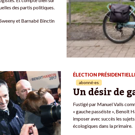
ogistes. Et compte bien sur
elles des partis politiques.
Sweeny et Barnabé Binctin
ÉLECTION PRÉSIDENTIELL
abonné·es
Un désir de 
Fustigé par Manuel Valls comm
« gauche passéiste », Benoît H
imposer avec succès les sujets
écologiques dans la primaire.