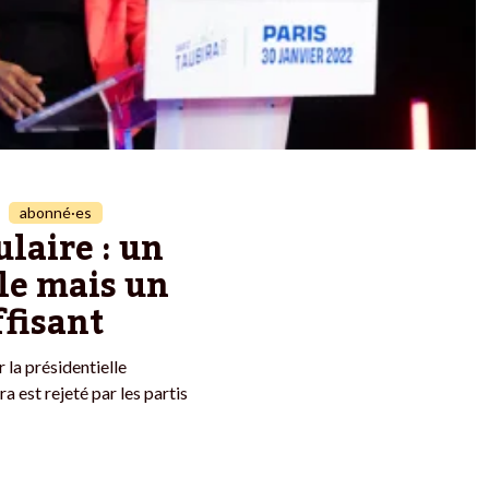
abonné·es
laire : un
le mais un
ffisant
 la présidentielle
 est rejeté par les partis