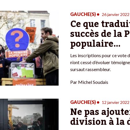
GAUCHE(S)
•
26 janvier 2022
Ce que traduit
succès de la 
populaire…
Les inscriptions pour ce vote d
n’ont cessé d’évoluer témoigne
sursaut rassembleur.
Par
Michel Soudais
GAUCHE(S)
•
12 janvier 2022
Ne pas ajoute
division à la 