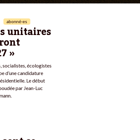
abonné·es
s unitaires
Front
7 »
 socialistes, écologistes
ipe d’une candidature
sidentielle. Le début
 boudée par Jean-Luc
mann.