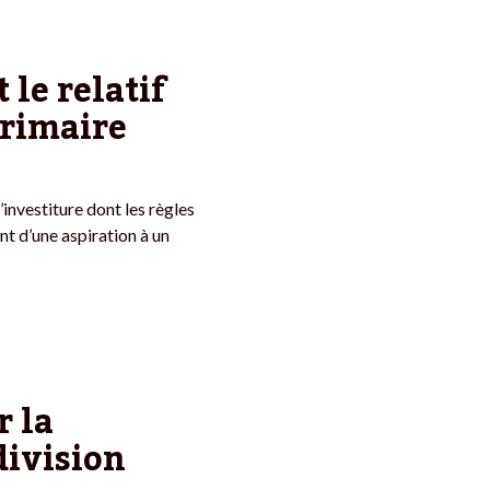
 le relatif
Primaire
’investiture dont les règles
nt d’une aspiration à un
r la
division