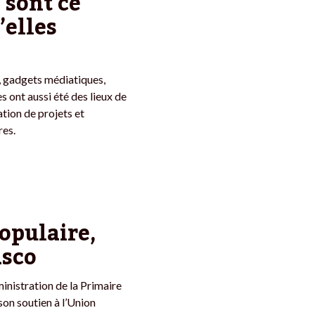
 sont ce
’elles
s, gadgets médiatiques,
s ont aussi été des lieux de
tion de projets et
res.
opulaire,
asco
ministration de la Primaire
son soutien à l’Union