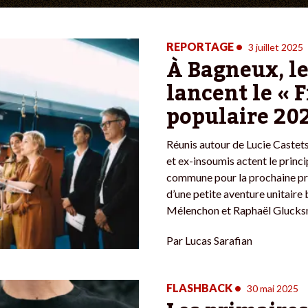
REPORTAGE
•
3 juillet 2025
À Bagneux, le
lancent le « 
populaire 202
Réunis autour de Lucie Castets,
et ex-insoumis actent le princ
commune pour la prochaine pré
d’une petite aventure unitaire
Mélenchon et Raphaël Glucks
Par
Lucas Sarafian
FLASHBACK
•
30 mai 2025