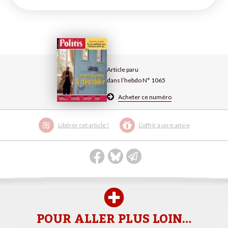
Article paru
dans l’hebdo N° 1065
Acheter ce numéro
Libérer cet article !
L’offrir à un·e ami·e
POUR ALLER PLUS LOIN…