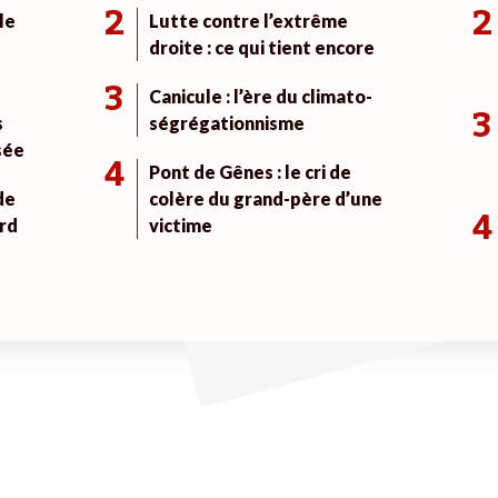
2
2
le
Lutte contre l’extrême
droite : ce qui tient encore
3
Canicule : l’ère du climato-
3
s
ségrégationnisme
sée
4
Pont de Gênes : le cri de
de
colère du grand-père d’une
4
rd
victime