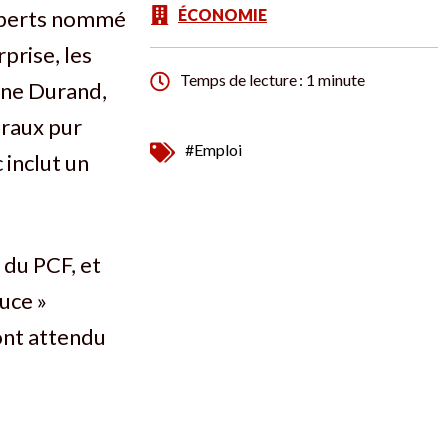
experts nommé
ÉCONOMIE
prise, les
Temps de lecture : 1 minute
ine Durand,
éraux pur
#Emploi
 inclut un
 du PCF, et
uce »
 ont attendu