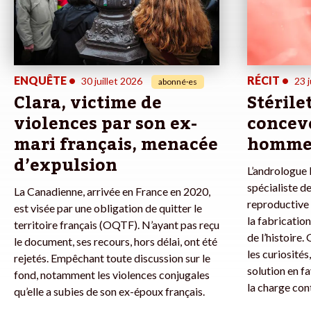
ENQUÊTE
•
RÉCIT
•
30 juillet 2026
23 j
abonné·es
Clara, victime de
Stérile
violences par son ex-
concevo
mari français, menacée
homme
d’expulsion
L’andrologue l
spécialiste de
La Canadienne, arrivée en France en 2020,
reproductive 
est visée par une obligation de quitter le
la fabricatio
territoire français (OQTF). N’ayant pas reçu
de l’histoire.
le document, ses recours, hors délai, ont été
les curiosités
rejetés. Empêchant toute discussion sur le
solution en f
fond, notamment les violences conjugales
la charge con
qu’elle a subies de son ex-époux français.