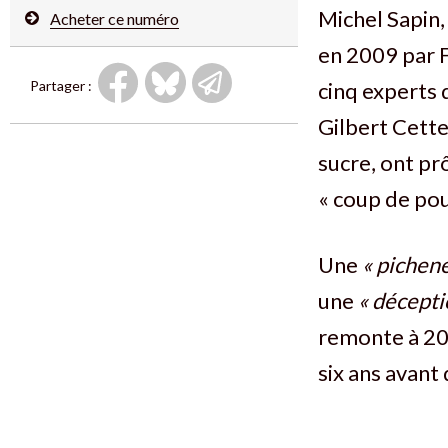
Michel Sapin,
Acheter ce numéro
en 2009 par F
Partager :
cinq experts
Gilbert Cette
sucre, ont pr
« coup de pou
Une
« pichene
une
« décepti
remonte à 200
six ans avant 