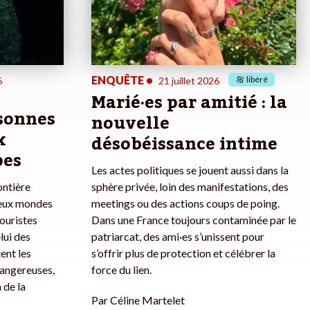
ENQUÊTE
•
libéré
6
21 juillet 2026
Marié·es par amitié : la
rsonnes
nouvelle
x
désobéissance intime
pes
Les actes politiques se jouent aussi dans la
ontière
sphère privée, loin des manifestations, des
deux mondes
meetings ou des actions coups de poing.
touristes
Dans une France toujours contaminée par le
lui des
patriarcat, des ami·es s’unissent pour
ent les
s’offrir plus de protection et célébrer la
dangereuses,
force du lien.
 de la
Par
Céline Martelet