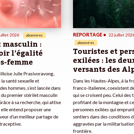
REPORTAGE
•
uillet 2026
22 juillet 202
abonné·es
t masculin :
abonné·es
Touristes et pe
ir l’égalité
exilées : les deu
s-femme
versants des Al
illoise Julie Prasivoravong,
 la santé sexuelle et
Dans les Hautes-Alpes, à la fr
des hommes, s’est lancée dans
franco-italienne, coexistent 
n du premier stérilet masculin
qui se croisent peu. Celui des 
 Grâce à sa recherche, qui attise
profitant de la montagne et ce
, elle entend proposer une
personnes exilées qui emprunt
aveur d’un meilleur partage de
sentiers dans des conditions 
traceptive.
aggravées par la militarisation
frontière.