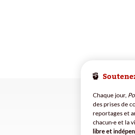
Soutenez
Chaque jour,
Pol
des prises de c
reportages et a
chacun·e et la 
libre et indépe