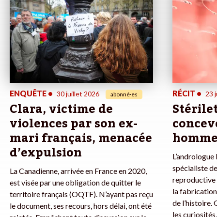
ENQUÊTE
•
RÉCIT
•
30 juillet 2026
23 j
abonné·es
Clara, victime de
Stérile
violences par son ex-
concevo
mari français, menacée
homme
d’expulsion
L’andrologue l
spécialiste de
La Canadienne, arrivée en France en 2020,
reproductive 
est visée par une obligation de quitter le
la fabricatio
territoire français (OQTF). N’ayant pas reçu
de l’histoire.
le document, ses recours, hors délai, ont été
les curiosités