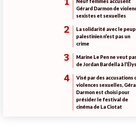
1
Neuf femmes accusent
Gérard Darmon de violen
sexistes et sexuelles
2
La solidarité avec le peup
palestinien n’est pas un
crime
3
Marine Le Pen ne veut pa
de Jordan Bardella à l’Ély
4
Visé par des accusations 
violences sexuelles, Géra
Darmon est choisi pour
présider le festival de
cinéma de La Ciotat