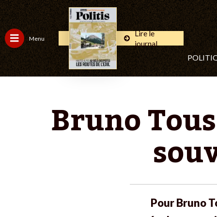
Lire le
Menu
journal
POLITI
Bruno Touss
souv
Pour Bruno T