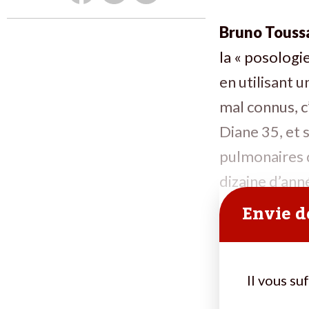
Bruno Toussa
la « posologi
en utilisant 
mal connus, c’
Diane 35, et 
pulmonaires q
dizaine d’ann
Envie de
Il vous su