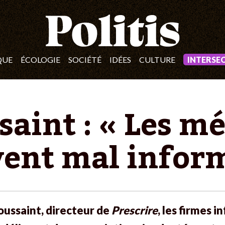
QUE
ÉCOLOGIE
SOCIÉTÉ
IDÉES
CULTURE
INTERSE
aint : « Les m
ent mal infor
oussaint, directeur de
Prescrire
, les firmes 