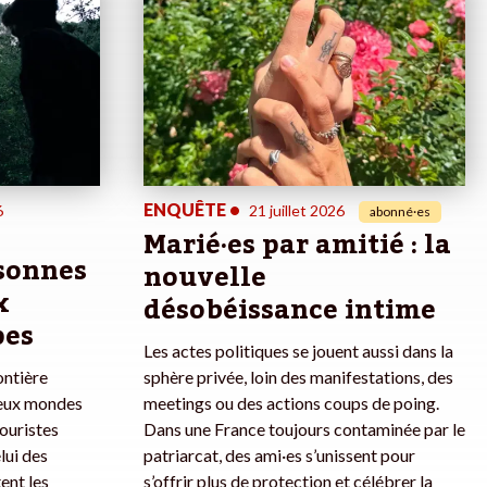
ENQUÊTE
•
6
21 juillet 2026
abonné·es
Marié·es par amitié : la
rsonnes
nouvelle
x
désobéissance intime
pes
Les actes politiques se jouent aussi dans la
ontière
sphère privée, loin des manifestations, des
deux mondes
meetings ou des actions coups de poing.
touristes
Dans une France toujours contaminée par le
lui des
patriarcat, des ami·es s’unissent pour
ent les
s’offrir plus de protection et célébrer la