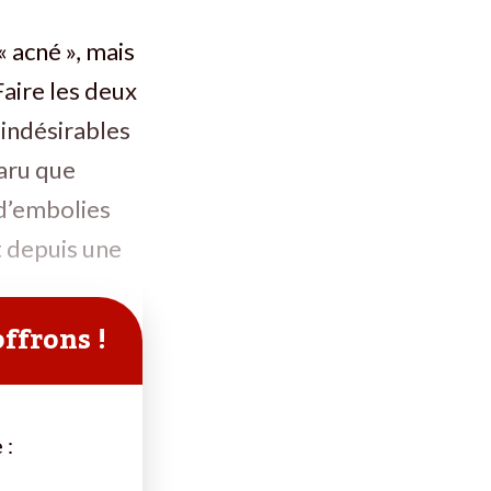
« acné », mais
Faire les deux
 indésirables
paru que
 d’embolies
t depuis une
offrons !
 :