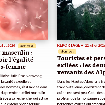
REPORTAGE
•
uillet 2026
22 juillet 202
abonné·es
t masculin :
abonné·es
Touristes et pe
ir l’égalité
exilées : les deu
s-femme
versants des Al
illoise Julie Prasivoravong,
 la santé sexuelle et
Dans les Hautes-Alpes, à la fr
des hommes, s’est lancée dans
franco-italienne, coexistent 
n du premier stérilet masculin
qui se croisent peu. Celui des 
 Grâce à sa recherche, qui attise
profitant de la montagne et ce
, elle entend proposer une
personnes exilées qui emprunt