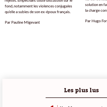
rejetés. Empêchant toute discussion sur le
solution en f
fond, notamment les violences conjugales
la charge con
qu’elle a subies de son ex-époux français.
Par
Hugo For
Par
Pauline Migevant
Les plus lus