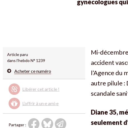
gynécologues qui 
Mi-décembre,
Article paru
dans l’hebdo N° 1239
accident vascu
Acheter ce numéro
l’Agence du m
autre pilule 
Libérer cet article !
scandale sani
L’offrir à un·e ami·e
Diane 35, mé
seulement d’
Partager :