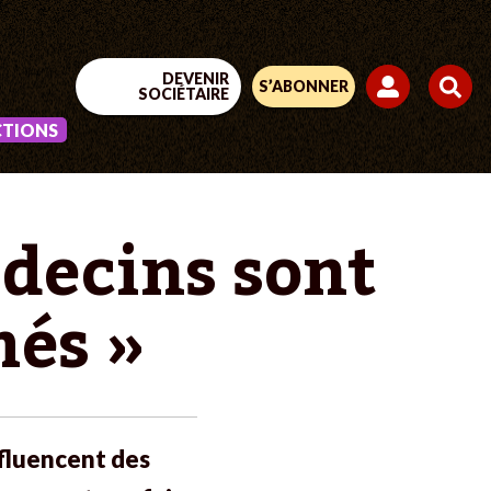
DEVENIR
S’ABONNER
SOCIÉTAIRE
CTIONS
édecins sont
més »
influencent des