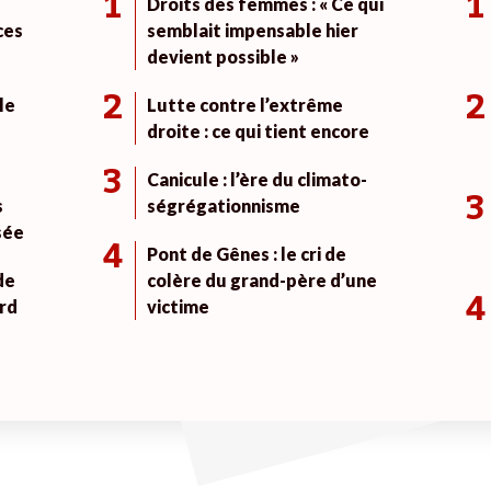
1
1
Droits des femmes : « Ce qui
ces
semblait impensable hier
devient possible »
2
2
le
Lutte contre l’extrême
droite : ce qui tient encore
3
Canicule : l’ère du climato-
3
s
ségrégationnisme
sée
4
Pont de Gênes : le cri de
de
colère du grand-père d’une
4
rd
victime