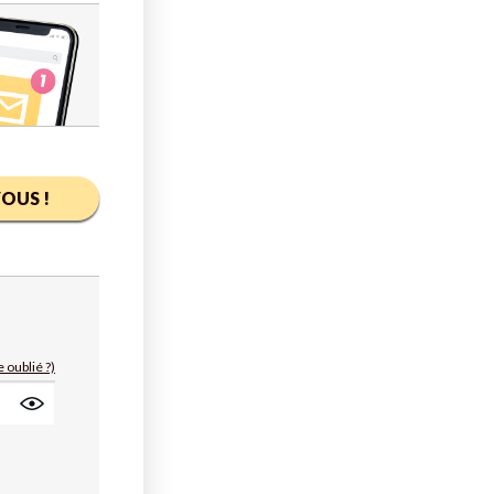
OUS !
 oublié ?)