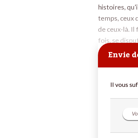
histoires, qu’
temps, ceux q
de ceux-là. Il
fois, se disp
Envie de
Il vous su