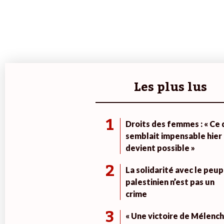
Les plus lus
1
Droits des femmes : « Ce 
semblait impensable hier
devient possible »
2
La solidarité avec le peup
palestinien n’est pas un
crime
3
« Une victoire de Mélench