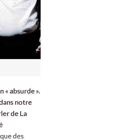
n « absurde ».
e dans notre
rler de La
é
sique des