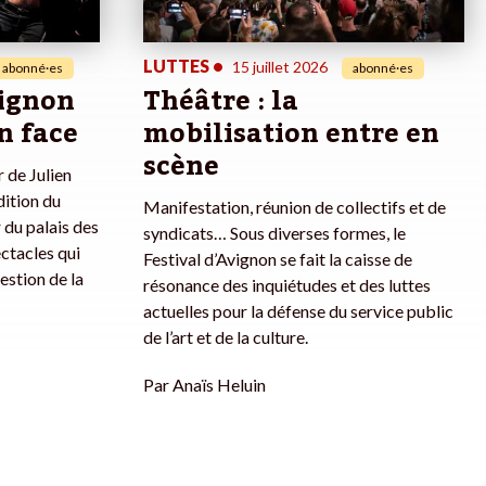
LUTTES
•
15 juillet 2026
abonné·es
abonné·es
vignon
Théâtre : la
n face
mobilisation entre en
scène
 de Julien
dition du
Manifestation, réunion de collectifs et de
 du palais des
syndicats… Sous diverses formes, le
ectacles qui
Festival d’Avignon se fait la caisse de
estion de la
résonance des inquiétudes et des luttes
actuelles pour la défense du service public
de l’art et de la culture.
Par
Anaïs Heluin