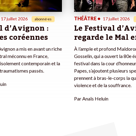
THÉÂTRE
•
17 juillet 2026
17 juillet 2026
abonné·es
l d’Avignon :
Le Festival d’A
des coréennes
regarde le Mal e
’Avignon a mis en avant un riche
À l’ample et profond Maldoror
tral méconnu en France,
Gosselin, qui a ouvert la 80e é
 l’isolement contemporain et la
festival dans la cour d’honneur
traumatismes passés.
Papes, s’ajoutent plusieurs sp
prennent à bras-le-corps la qu
uin
violence et de la souffrance.
Par
Anaïs Heluin