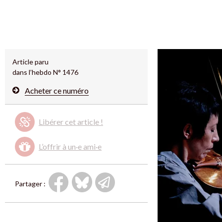
Article paru
dans l’hebdo N° 1476
Acheter ce numéro
Libérer cet article !
L’offrir à un·e ami·e
Partager :