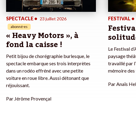
SPECTACLE
•
FESTIVAL
•
23 juillet 2026
Festiva
abonné·es
« Heavy Motors », à
solitu
fond la caisse !
Le Festival d
Petit bijou de chorégraphie burlesque, le
paysage théâ
spectacle embarque ses trois interprètes
travaillé par
dans un rodéo effréné avec une petite
mémoire des 
voiture en roue libre. Aussi détonant que
Par
Anaïs Hel
réjouissant.
Par
Jérôme Provençal