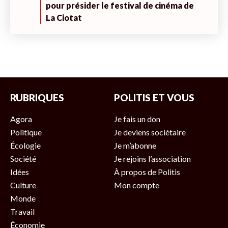
pour présider le festival de cinéma de
La Ciotat
RUBRIQUES
POLITIS ET VOUS
Agora
Je fais un don
Politique
Je deviens sociétaire
Écologie
Je m’abonne
Société
Je rejoins l’association
Idées
À propos de Politis
Culture
Mon compte
Monde
Travail
Économie