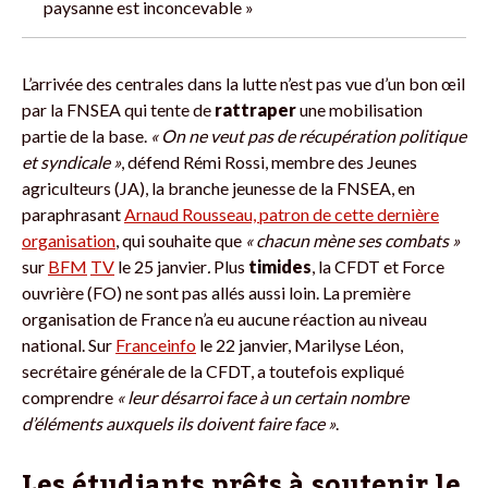
paysanne est inconcevable »
L’arrivée des centrales dans la lutte n’est pas vue d’un bon œil
par la FNSEA qui tente de
rattraper
une mobilisation
partie de la base.
« On ne veut pas de récupération politique
et syndicale »
, défend Rémi Rossi, membre des Jeunes
agriculteurs (JA), la branche jeunesse de la FNSEA, en
paraphrasant
Arnaud Rousseau, patron de cette dernière
organisation
, qui souhaite que
« chacun mène ses combats »
sur
BFM
TV
le 25 janvier
.
Plus
timides
, la CFDT et Force
ouvrière (FO) ne sont pas allés aussi loin. La première
organisation de France n’a eu aucune réaction au niveau
national. Sur
Franceinfo
le 22 janvier, Marilyse Léon,
secrétaire générale de la CFDT, a toutefois expliqué
comprendre
« leur désarroi face à un certain nombre
d’éléments auxquels ils doivent faire face »
.
Les étudiants prêts à soutenir le