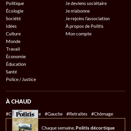
Politique
Je deviens sociétaire
Écologie
Je m’abonne
Société
Je rejoins l’association
Idées
À propos de Politis
Culture
Mon compte
Monde
Travail
Économie
Éducation
Santé
Police / Justice
À CHAUD
#Climat
#Police
#Gauche
#Retraites
#Chômage
Chaque semaine,
Politis décortique