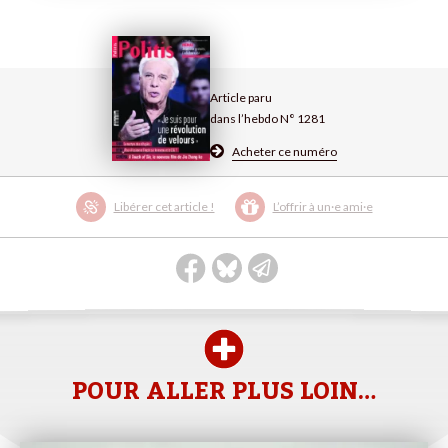
Article paru
dans l’hebdo N° 1281
Acheter ce numéro
Libérer cet article !
L’offrir à un·e ami·e
POUR ALLER PLUS LOIN…