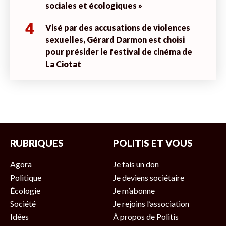
sociales et écologiques »
4
Visé par des accusations de violences
sexuelles, Gérard Darmon est choisi
pour présider le festival de cinéma de
La Ciotat
RUBRIQUES
POLITIS ET VOUS
Agora
Je fais un don
Politique
Je deviens sociétaire
Écologie
Je m’abonne
Société
Je rejoins l’association
Idées
À propos de Politis