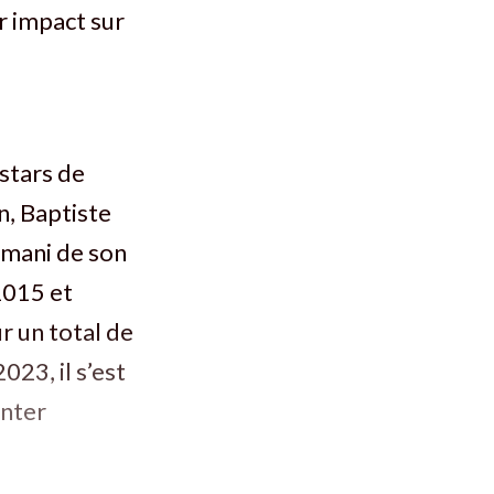
ur impact sur
stars de
n, Baptiste
imani de son
 2015 et
r un total de
023, il s’est
enter