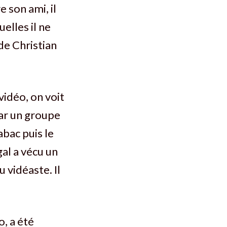
 son ami, il
elles il ne
 de Christian
vidéo, on voit
ar un groupe
bac puis le
gal a vécu un
u vidéaste. Il
, a été