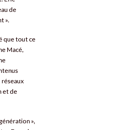
eau de
t ».
é que tout ce
ime Macé,
me
ontenus
s réseaux
 et de
génération »,