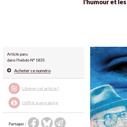
l’humour et le
Article paru
dans l’hebdo N° 1835
Acheter ce numéro
Libérer cet article !
L’offrir à un·e ami·e
Partager :