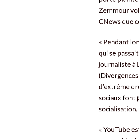
Zemmour vole 
CNews que cel
« Pendant lon
qui se passait
journaliste à
(Divergences,
d’extrême dro
sociaux font
socialisation,
« YouTube est