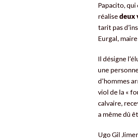
Papacito, qui
réalise
deux 
tarit pas d’in
Eurgal, maire 
Il désigne l’
une personne 
d’hommes armé
viol de la « f
calvaire, rec
a même dû êtr
Ugo Gil Jimen