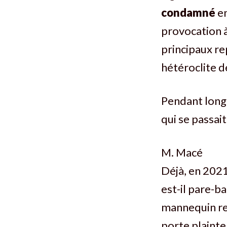
condamné
en
provocation à
principaux r
hétéroclite d
Pendant longt
qui se passait
M. Macé
Déjà, en 2021
est-il pare-ba
mannequin re
porte plainte