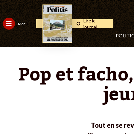
Lire le
Menu
journal
POLITI
Pop et facho,
jeu
Tout en se re