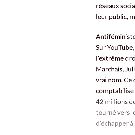
réseaux sociau
leur public, m
Antiféminist
Sur YouTube, 
l’extrême dro
Marchais, Jul
vrai nom. Ce 
comptabilise 
42 millions d
tourné vers l
d’échapper à