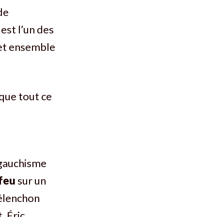
de
est l’un des
cet ensemble
que tout ce
 gauchisme
 feu
sur un
élenchon
. Éric