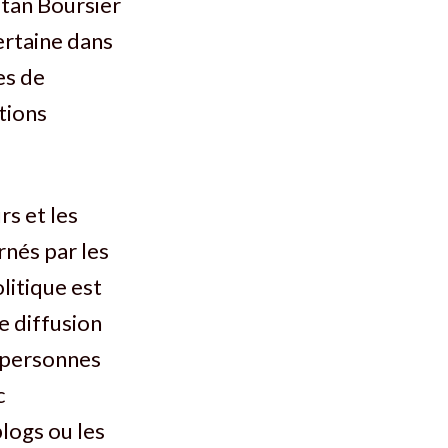
stan Boursier
ertaine dans
es de
ations
rs et les
arnés par les
litique est
e diffusion
s personnes
c
logs ou les