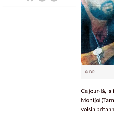
© DR
Ce jour-là, l
Montjoi (Tarn
voisin britan