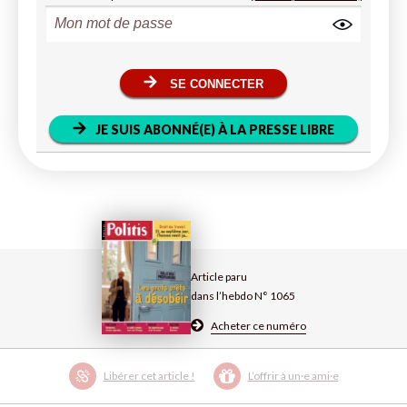
SE CONNECTER
JE SUIS ABONNÉ(E) À LA PRESSE LIBRE
Article paru
dans l’hebdo N° 1065
Acheter ce numéro
Libérer cet article !
L’offrir à un·e ami·e