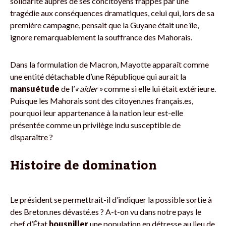
solidarité auprès de ses concitoyens frappés par une
tragédie aux conséquences dramatiques, celui qui, lors de sa
première campagne, pensait que la Guyane était une île,
ignore remarquablement la souffrance des Mahorais.
Dans la formulation de Macron, Mayotte apparaît comme
une entité détachable d’une République qui aurait la
mansuétude
de l’
« aider »
comme si elle lui était extérieure.
Puisque les Mahorais sont des citoyen.nes français.es,
pourquoi leur appartenance à la nation leur est-elle
présentée comme un privilège indu susceptible de
disparaître ?
Histoire de domination
Le président se permettrait-il d’indiquer la possible sortie à
des Breton.nes dévasté.es ? A-t-on vu dans notre pays le
chef d’État
houspiller
une population en détresse au lieu de