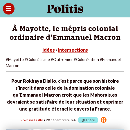
À Mayotte, le mépris colonial
ordinaire d’Emmanuel Macron
Idées
Intersections
/
#Mayotte
#Colonialisme
#Outre-mer
#Colonisation
#Emmanuel
Macron
Pour Rokhaya Diallo, c’est parce que son histoire
s’inscrit dans celle de la domination coloniale
qu’Emmanuel Macron croit que les Mahorais.es
devraient se satisfaire de leur situation et exprimer
une gratitude éternelle envers la France.
Rokhaya Diallo
• 20 décembre 2024
libéré