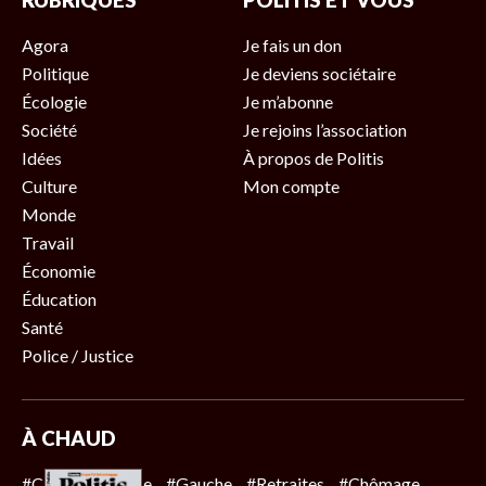
RUBRIQUES
POLITIS ET VOUS
Agora
Je fais un don
Politique
Je deviens sociétaire
Écologie
Je m’abonne
Société
Je rejoins l’association
Idées
À propos de Politis
Culture
Mon compte
Monde
Travail
Économie
Éducation
Santé
Police / Justice
À CHAUD
#Climat
#Police
#Gauche
#Retraites
#Chômage