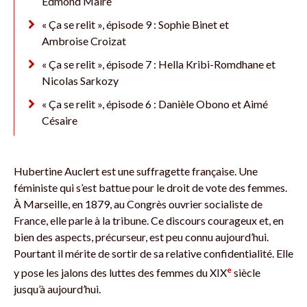
Edmond Maire
« Ça se relit », épisode 9 : Sophie Binet et
Ambroise Croizat
« Ça se relit », épisode 7 : Hella Kribi-Romdhane et
Nicolas Sarkozy
« Ça se relit », épisode 6 : Danièle Obono et Aimé
Césaire
Hubertine Auclert est une suffragette française. Une
féministe qui s’est battue pour le droit de vote des femmes.
À Marseille, en 1879, au Congrès ouvrier socialiste de
France, elle parle à la tribune. Ce discours courageux et, en
bien des aspects, précurseur, est peu connu aujourd’hui.
Pourtant il mérite de sortir de sa relative confidentialité. Elle
e
y pose les jalons des luttes des femmes du XIX
siècle
jusqu’à aujourd’hui.