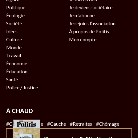
Politique
Je deviens sociétaire
Écologie
Je m’abonne
Société
Je rejoins l’association
Idées
À propos de Politis
Culture
Mon compte
Monde
Travail
Économie
Éducation
Santé
Police / Justice
À CHAUD
#Climat
#Police
#Gauche
#Retraites
#Chômage