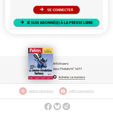
SE CONNECTER
JE SUIS ABONNÉ(E) À LA PRESSE LIBRE
Article paru
dans l’hebdo N° 1077
Acheter ce numéro
Libérer cet article !
L’offrir à un·e ami·e