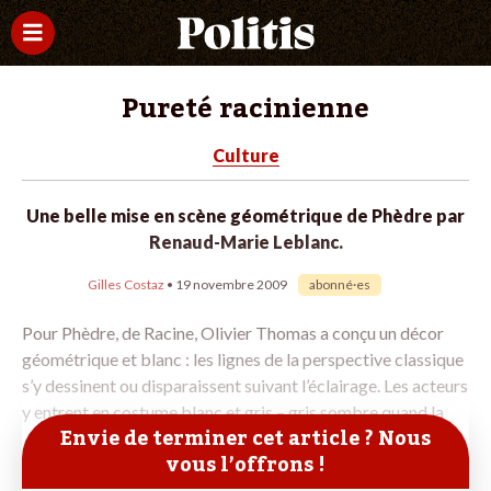
Pureté racinienne
Culture
Une belle mise en scène géométrique de Phèdre par
Renaud-Marie Leblanc.
Gilles Costaz
• 19 novembre 2009
abonné·es
Pour Phèdre, de Racine, Olivier Thomas a conçu un décor
géométrique et blanc : les lignes de la perspective classique
s’y dessinent ou disparaissent suivant l’éclairage. Les acteurs
y entrent en costume blanc et gris – gris sombre quand la
Envie de terminer cet article ? Nous
vous l’offrons !