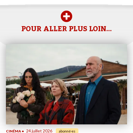
POUR ALLER PLUS LOIN…
24 juillet 2026
CINÉMA
•
abonné·es