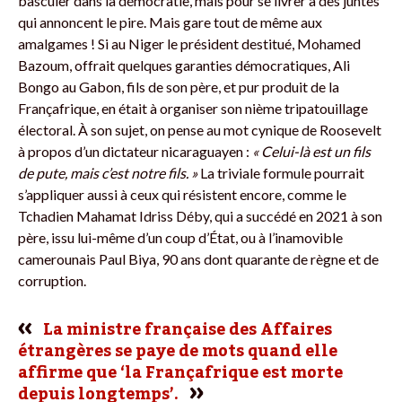
basculer dans la démocratie, mais pour se livrer à des juntes
qui annoncent le pire. Mais gare tout de même aux
amalgames ! Si au Niger le président destitué, Mohamed
Bazoum, offrait quelques garanties démocratiques, Ali
Bongo au Gabon, fils de son père, et pur produit de la
Françafrique, en était à organiser son nième tripatouillage
électoral. À son sujet, on pense au mot cynique de Roosevelt
à propos d’un dictateur nicaraguayen :
« Celui-là est un fils
de pute, mais c’est notre fils. »
La triviale formule pourrait
s’appliquer aussi à ceux qui résistent encore, comme le
Tchadien Mahamat Idriss Déby, qui a succédé en 2021 à son
père, issu lui-même d’un coup d’État, ou à l’inamovible
camerounais Paul Biya, 90 ans dont quarante de règne et de
corruption.
La ministre française des Affaires
étrangères se paye de mots quand elle
affirme que ‘la Françafrique est morte
depuis longtemps’.