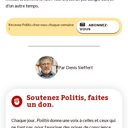
d’un autre temps.
Recevez Politis chez vous chaque semaine
ABONNEZ-
!
VOUS
Par
Denis Sieffert
Soutenez Politis, faites
un don.
Chaque jour,
Politis
donne une voix à celles et ceux qui
ne l’ont pas, pour favoriser des prises de conscience