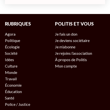
RUBRIQUES
POLITIS ET VOUS
Agora
Je fais un don
Politique
Je deviens sociétaire
Écologie
Je m’abonne
Société
Je rejoins l’association
Idées
À propos de Politis
Culture
Mon compte
Monde
Travail
Économie
Éducation
Santé
Police / Justice
S’ABONNER
NOS NEWSLETTERS