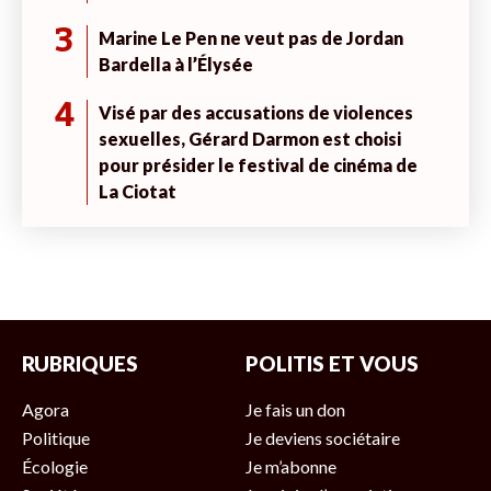
3
Marine Le Pen ne veut pas de Jordan
Bardella à l’Élysée
4
Visé par des accusations de violences
sexuelles, Gérard Darmon est choisi
pour présider le festival de cinéma de
La Ciotat
RUBRIQUES
POLITIS ET VOUS
Agora
Je fais un don
Politique
Je deviens sociétaire
Écologie
Je m’abonne