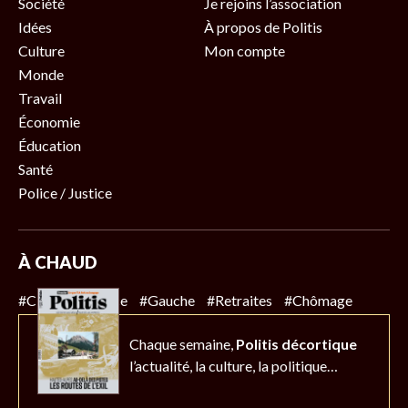
Société
Je rejoins l’association
Idées
À propos de Politis
Culture
Mon compte
Monde
Travail
Économie
Éducation
Santé
Police / Justice
À CHAUD
#Climat
#Police
#Gauche
#Retraites
#Chômage
Chaque semaine,
Politis décortique
l’actualité,
la culture, la politique…