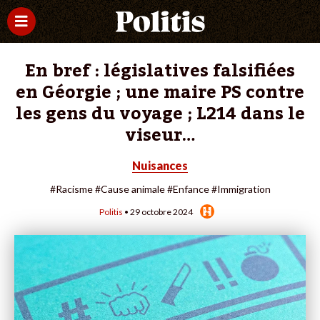
En bref : législatives falsifiées
en Géorgie ; une maire PS contre
les gens du voyage ; L214 dans le
viseur…
Nuisances
#Racisme
#Cause animale
#Enfance
#Immigration
Politis
• 29 octobre 2024