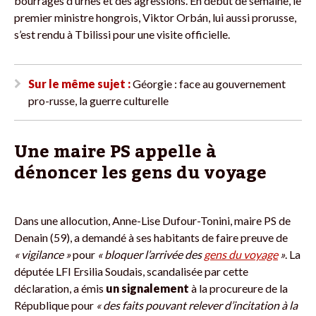
bourrages d’urnes et des agressions. En début de semaine, le
premier ministre hongrois, Viktor Orbán, lui aussi prorusse,
s’est rendu à Tbilissi pour une visite officielle.
Sur le même sujet :
Géorgie : face au gouvernement
pro-russe, la guerre culturelle
Une maire PS appelle à
dénoncer les gens du voyage
Dans une allocution, Anne-Lise Dufour-Tonini, maire PS de
Denain (59), a demandé à ses habitants de faire preuve de
« vigilance »
pour
« bloquer l’arrivée des
gens du voyage
»
. La
députée LFI Ersilia Soudais, scandalisée par cette
déclaration, a émis
un signalement
à la procureure de la
République pour
« des faits pouvant relever d’incitation à la