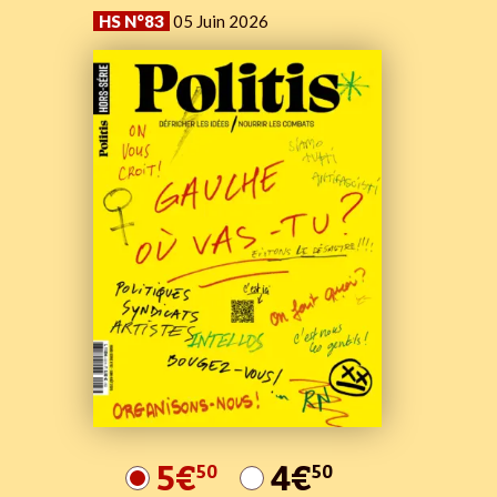
HS N°83
05 Juin 2026
5€
4€
50
50