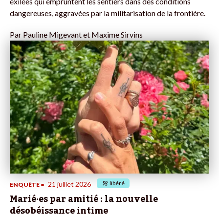
exilées qui empruntent les sentiers dans des conditions
dangereuses, aggravées par la militarisation de la frontière.
Par
Pauline Migevant et Maxime Sirvins
libéré
21 juillet 2026
ENQUÊTE
•
Marié·es par amitié : la nouvelle
désobéissance intime