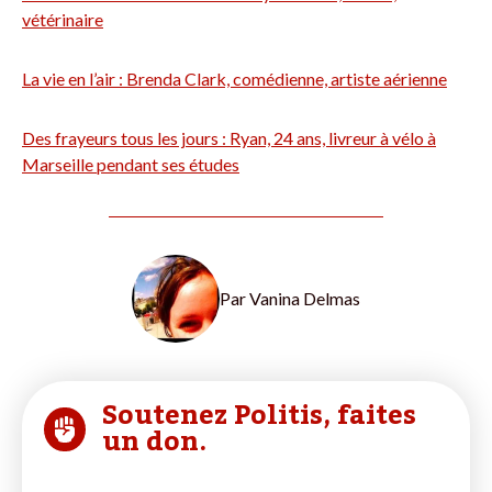
vétérinaire
La vie en l’air : Brenda Clark, comédienne, artiste aérienne
Des frayeurs tous les jours : Ryan, 24 ans, livreur à vélo à
Marseille pendant ses études
Par
Vanina Delmas
Soutenez Politis, faites
un don.