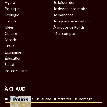
Agora
Je fais un don
Politique
Je deviens sociétaire
Écologie
Je m’abonne
Société
Je rejoins l’association
Idées
À propos de Politis
Culture
Mon compte
Monde
Travail
Économie
Éducation
Santé
Police / Justice
À CHAUD
#Climat
#Police
#Gauche
#Retraites
#Chômage