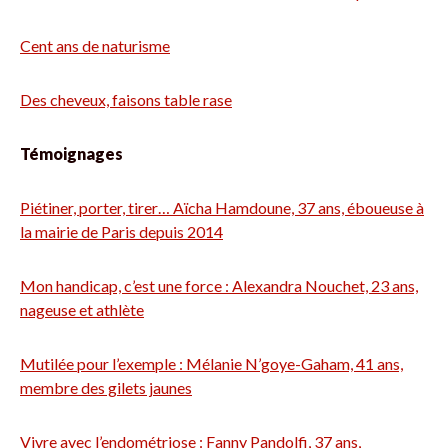
Cent ans de naturisme
Des cheveux, faisons table rase
Témoignages
Piétiner, porter, tirer… Aïcha Hamdoune, 37 ans, éboueuse à
la mairie de Paris depuis 2014
Mon handicap, c’est une force : Alexandra Nouchet, 23 ans,
nageuse et athlète
Mutilée pour l’exemple : Mélanie N’goye-Gaham, 41 ans,
membre des gilets jaunes
Vivre avec l’endométriose : Fanny Pandolfi, 37 ans,