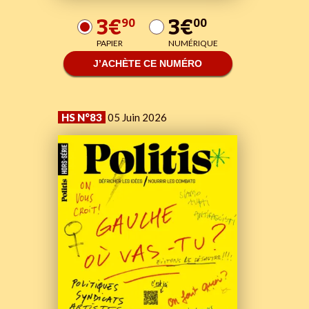
3€
3€
90
00
PAPIER
NUMÉRIQUE
J’ACHÈTE CE NUMÉRO
HS N°83
05 Juin 2026